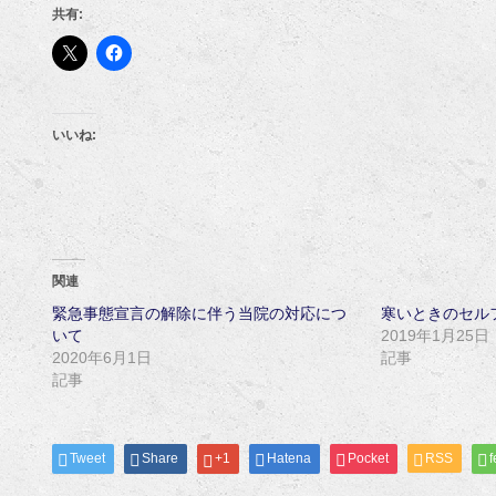
共有:
いいね:
関連
緊急事態宣言の解除に伴う当院の対応につ
寒いときのセル
いて
2019年1月25日
2020年6月1日
記事
記事
Tweet
Share
+1
Hatena
Pocket
RSS
f