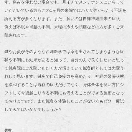
す。痛みを伴わない場合でも、月イチでメンテナンスにいらして
いただいている方もこの1ヶ月の来院ではハリが強かったり不調を
訴える方が多くなります。また、多いのは自律神経由来の症状、
例えば不眠や胃腸の不調。末端の冷えや頭痛などの方が多くご来
院されます。
鍼やお灸がそのような西洋医学では薬を出されてしまうような症
状や不調にも効果があると知って、自分の力で良くしたいと思っ
て鍼灸院にご来院いただく方が増えていて鍼灸師としては大変う
れしく思います。鍼灸で自己免疫力を高めたり、神経の緊張状態
を緩和することは既存の症状だけでなく、身体全体を良い方にシ
フトして今後起こりうる不調にも備えることができる施術となっ
ておりますので、まだ鍼灸を体験したことがない方もぜひ一度試
してみてはいかがでしょうか？
共有: